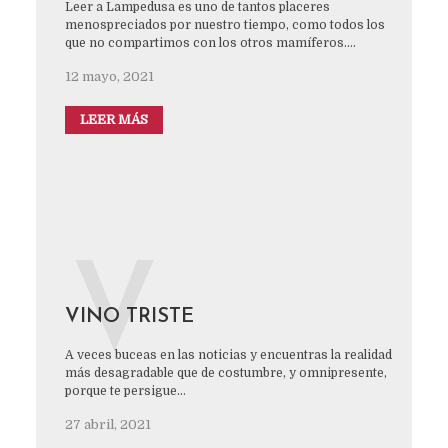
Leer a Lampedusa es uno de tantos placeres
menospreciados por nuestro tiempo, como todos los
que no compartimos con los otros mamíferos....
12 mayo, 2021
LEER MÁS
V
VINO TRISTE
A veces buceas en las noticias y encuentras la realidad
más desagradable que de costumbre, y omnipresente,
porque te persigue...
27 abril, 2021