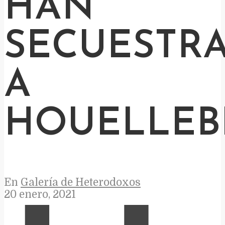
HAN
SECUESTR
A
HOUELLEB
En
Galería de Heterodoxos
20 enero, 2021