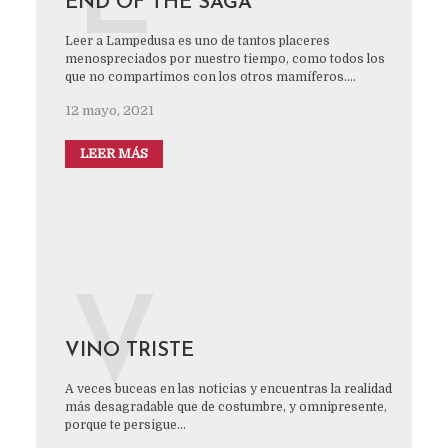
E
END OF THE SAGA
Leer a Lampedusa es uno de tantos placeres
menospreciados por nuestro tiempo, como todos los
que no compartimos con los otros mamíferos....
12 mayo, 2021
LEER MÁS
V
VINO TRISTE
A veces buceas en las noticias y encuentras la realidad
más desagradable que de costumbre, y omnipresente,
porque te persigue...