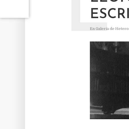
L
ESCR
En
Galería de Heter